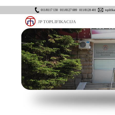
011/8117 130 011/8127 089 011/8128 401
toplifika
JP TOPLIFIKACIJA