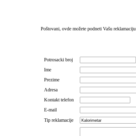
Poštovani, ovde možete podneti Vašu reklamaciju
Potrosacki broj
Ime
Prezime
Adresa
Kontakt telefon
E-mail
Tip reklamacije