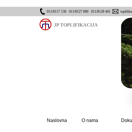
011/8117 130 011/8127 089 011/8128 401
toplifika
JP TOPLIFIKACIJA
Naslovna
O nama
Doku